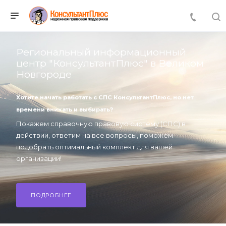
Региональный информационный
центр "КонсультантПлюс" в Великом
Новгороде
Хотите начать работать с СПС КонсультантПлюс,
но нет
времени вникать и выбирать?
Покажем справочную правовую систему (СПС) в
действии, ответим на все вопросы, поможем
подобрать оптимальный комплект для вашей
организации!
ПОДРОБНЕЕ